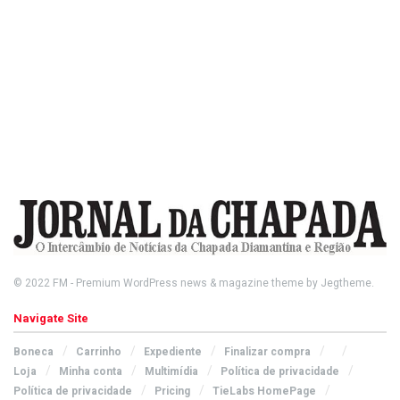
© 2022
FM
- Premium WordPress news & magazine theme by
Jegtheme
.
Navigate Site
Boneca
Carrinho
Expediente
Finalizar compra
Loja
Minha conta
Multimídia
Política de privacidade
Política de privacidade
Pricing
TieLabs HomePage