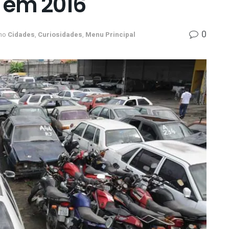
 em 2016
0
no
Cidades
,
Curiosidades
,
Menu Principal