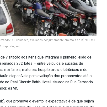
talizando 168 unidades, avaliados conjuntamente em mais de R$ 900 mil |
: Reprodução |
de visitação aos itens que integram o primeiro leilão de
lienados 232 lotes – entre veículos e sucatas de
 marítimas, materiais hospitalares, eletrônicos e de
starão disponíveis para avaliação dos proponentes até o
zado no Real Classic Bahia Hotel, situado na Rua Fernando
dor, às 9h.
eb), que promove o evento, a expectativa é de que sejam