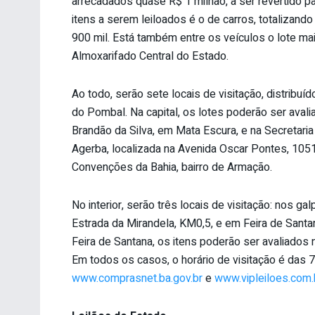
arrecadados quase R$ 1 milhão, a ser revertido p
itens a serem leiloados é o de carros, totalizan
900 mil. Está também entre os veículos o lote ma
Almoxarifado Central do Estado.
Ao todo, serão sete locais de visitação, distribuíd
do Pombal. Na capital, os lotes poderão ser aval
Brandão da Silva, em Mata Escura, e na Secretaria 
Agerba, localizada na Avenida Oscar Pontes, 1051
Convenções da Bahia, bairro de Armação.
No interior, serão três locais de visitação: nos g
Estrada da Mirandela, KM0,5, e em Feira de Santa
Feira de Santana, os itens poderão ser avaliado
Em todos os casos, o horário de visitação é das 
www.comprasnet.ba.gov.br
e
www.vipleiloes.com.