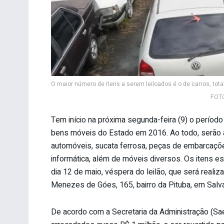
O maior número de itens a serem leiloados é o de carros, to
FOTO
Tem início na próxima segunda-feira (9) o período 
bens móveis do Estado em 2016. Ao todo, serão a
automóveis, sucata ferrosa, peças de embarcações
informática, além de móveis diversos. Os itens e
dia 12 de maio, véspera do leilão, que será reali
Menezes de Góes, 165, bairro da Pituba, em Salva
De acordo com a Secretaria da Administração (Sa