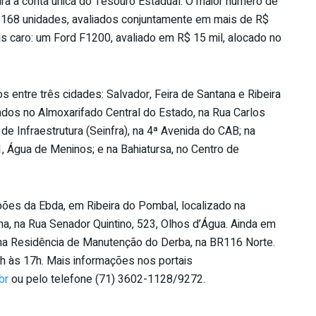
ara a conta única do Tesouro Estadual. O maior número de
do 168 unidades, avaliados conjuntamente em mais de R$
is caro: um Ford F1200, avaliado em R$ 15 mil, alocado no
os entre três cidades: Salvador, Feira de Santana e Ribeira
iados no Almoxarifado Central do Estado, na Rua Carlos
de Infraestrutura (Seinfra), na 4ª Avenida do CAB; na
, Água de Meninos; e na Bahiatursa, no Centro de
alpões da Ebda, em Ribeira do Pombal, localizado na
na, na Rua Senador Quintino, 523, Olhos d’Água. Ainda em
s na Residência de Manutenção do Derba, na BR116 Norte.
7h às 17h. Mais informações nos portais
br
ou pelo telefone (71) 3602-1128/9272.