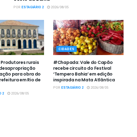
POR
ESTAGIÁRIO 2
2026/08/05
CIDADES
Produtores rurais
#Chapada: Vale do Capão
desapropriação
recebe circuito do Festival
zação para obra do
‘Tempero Bahia’ em edição
refeitura em Rio de
inspirada na Mata Atlântica
POR
ESTAGIÁRIO 2
2026/08/05
O 2
2026/08/05