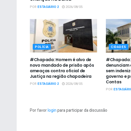
POR
ESTAGIÁRIO 2
2026/08/05
POLÍCIA
CIDADES
#Chapada: Homem é alvo de
#Chapada: 
novo mandado de prisão após
denunciam 
ameaças contra oficial de
sem indeni
Justiça na região chapadeira
governo e p
Contas
POR
ESTAGIÁRIO 2
2026/08/05
POR
ESTAGIÁRI
Por favor
login
para participar da discussão