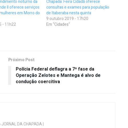
ndimento noturno da
Chapada: Feira Cidadã oferece
de II oferece serviços
consultas e exames para população
 mulheres em Morro do
de Itaberaba nesta quinta
9 outubro 2019 - 17h20
5 - 11h22
Em "Cidades"
Próximo Post
Polícia Federal deflagra a 7ª fase da
Operação Zelotes e Mantega é alvo de
condução coercitiva
 do JORNAL DA CHAPADA |