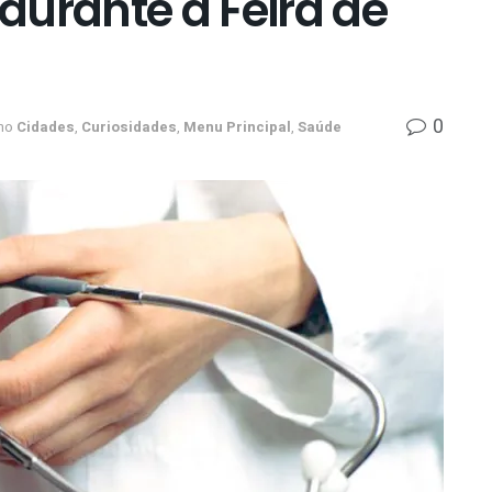
durante a Feira de
0
no
Cidades
,
Curiosidades
,
Menu Principal
,
Saúde