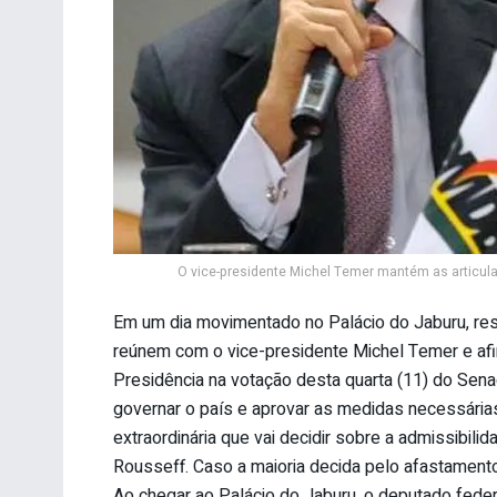
O vice-presidente Michel Temer mantém as articul
Em um dia movimentado no Palácio do Jaburu, resi
reúnem com o vice-presidente Michel Temer e af
Presidência na votação desta quarta (11) do Sena
governar o país e aprovar as medidas necessária
extraordinária que vai decidir sobre a admissibi
Rousseff. Caso a maioria decida pelo afastamento,
Ao chegar ao Palácio do Jaburu, o deputado fede