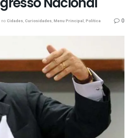
ngresso Nacional
0
no
Cidades
,
Curiosidades
,
Menu Principal
,
Política