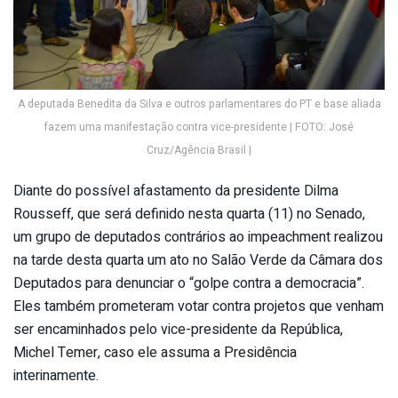
A deputada Benedita da Silva e outros parlamentares do PT e base aliada
fazem uma manifestação contra vice-presidente | FOTO: José
Cruz/Agência Brasil |
Diante do possível afastamento da presidente Dilma
Rousseff, que será definido nesta quarta (11) no Senado,
um grupo de deputados contrários ao impeachment realizou
na tarde desta quarta um ato no Salão Verde da Câmara dos
Deputados para denunciar o “golpe contra a democracia”.
Eles também prometeram votar contra projetos que venham
ser encaminhados pelo vice-presidente da República,
Michel Temer, caso ele assuma a Presidência
interinamente.