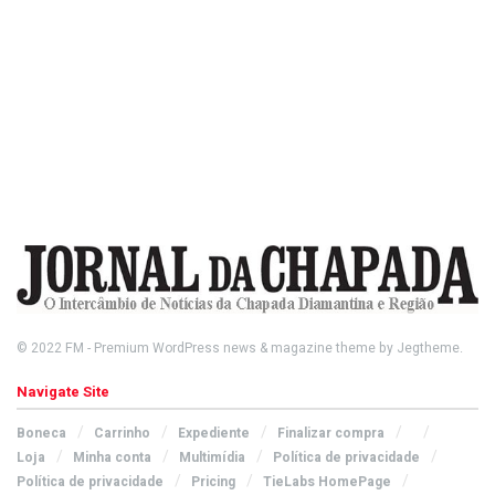
© 2022
FM
- Premium WordPress news & magazine theme by
Jegtheme
.
Navigate Site
Boneca
Carrinho
Expediente
Finalizar compra
Loja
Minha conta
Multimídia
Política de privacidade
Política de privacidade
Pricing
TieLabs HomePage