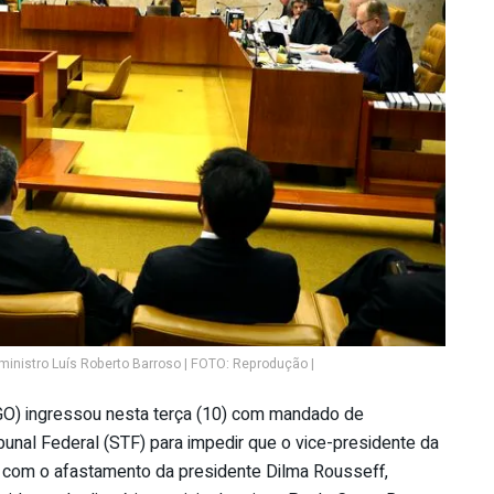
inistro Luís Roberto Barroso | FOTO: Reprodução |
(GO) ingressou nesta terça (10) com mandado de
bunal Federal (STF) para impedir que o vice-presidente da
 com o afastamento da presidente Dilma Rousseff,