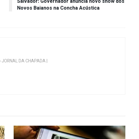
Salvador: Governador anuncia novo show dos
Novos Baianos na Concha Acústica
 do JORNAL DA CHAPADA |