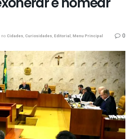
 exonerar e nomear
0
no
Cidades
,
Curiosidades
,
Editorial
,
Menu Principal