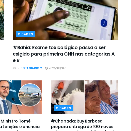
CIDADES
#Bahia: Exame toxicológico passa a ser
exigido para primeira CNH nas categorias A
e B
POR
ESTAGIÁRIO 2
2026/08/07
CIDADES
Ministro Tomé
#Chapada: Ruy Barbosa
a Lençóis e anuncia
prepara entrega de 100 novas