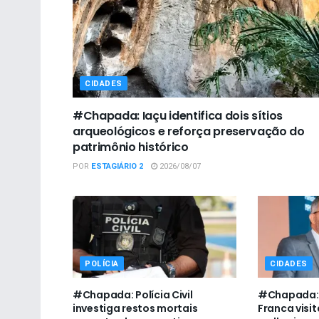
CIDADES
#Chapada: Iaçu identifica dois sítios
arqueológicos e reforça preservação do
patrimônio histórico
POR
ESTAGIÁRIO 2
2026/08/07
POLÍCIA
CIDADES
#Chapada: Polícia Civil
#Chapada: 
investiga restos mortais
Franca visit