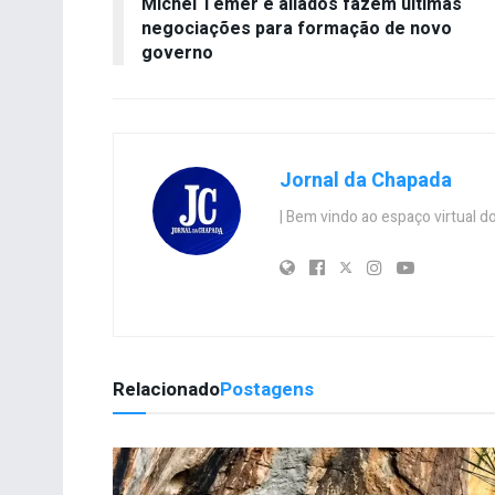
Michel Temer e aliados fazem últimas
negociações para formação de novo
governo
Jornal da Chapada
| Bem vindo ao espaço virtual
Relacionado
Postagens