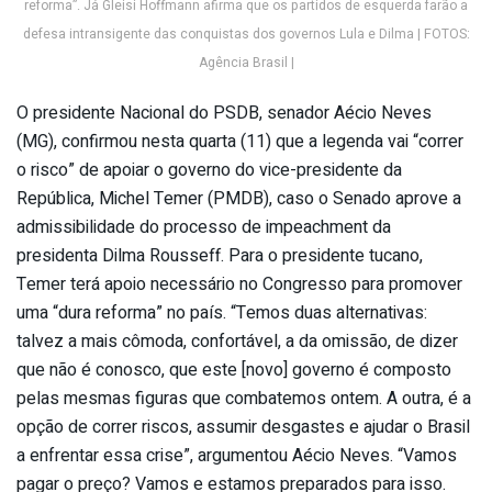
reforma”. Já Gleisi Hoffmann afirma que os partidos de esquerda farão a
defesa intransigente das conquistas dos governos Lula e Dilma | FOTOS:
Agência Brasil |
O presidente Nacional do PSDB, senador Aécio Neves
(MG), confirmou nesta quarta (11) que a legenda vai “correr
o risco” de apoiar o governo do vice-presidente da
República, Michel Temer (PMDB), caso o Senado aprove a
admissibilidade do processo de impeachment da
presidenta Dilma Rousseff. Para o presidente tucano,
Temer terá apoio necessário no Congresso para promover
uma “dura reforma” no país. “Temos duas alternativas:
talvez a mais cômoda, confortável, a da omissão, de dizer
que não é conosco, que este [novo] governo é composto
pelas mesmas figuras que combatemos ontem. A outra, é a
opção de correr riscos, assumir desgastes e ajudar o Brasil
a enfrentar essa crise”, argumentou Aécio Neves. “Vamos
pagar o preço? Vamos e estamos preparados para isso.