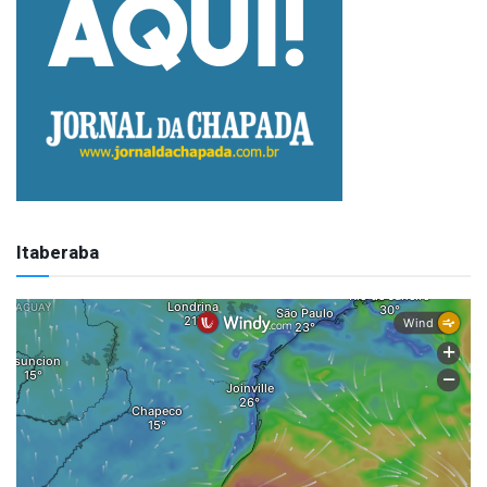
Itaberaba