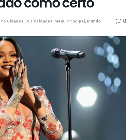
gado como certo
0
no
Cidades
,
Curiosidades
,
Menu Principal
,
Mundo