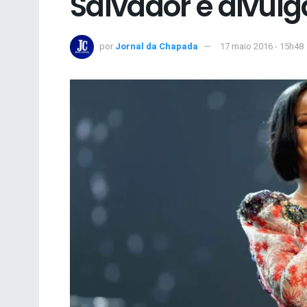
Salvador é divul
por
Jornal da Chapada
17 maio 2016 - 15h48