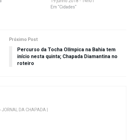
a"
19 junho 2018 - 14h01
Em "Cidades"
Próximo Post
Percurso da Tocha Olímpica na Bahia tem
início nesta quinta; Chapada Diamantina no
roteiro
 do JORNAL DA CHAPADA |