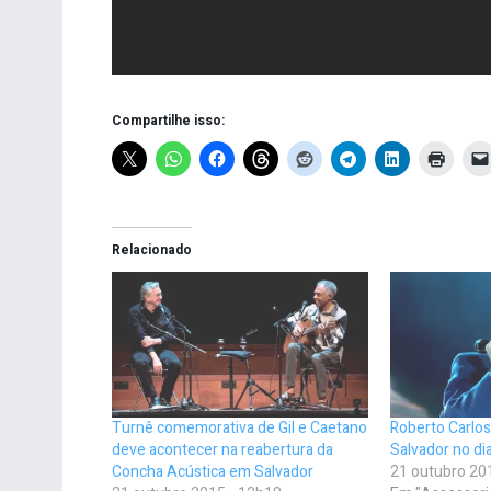
Compartilhe isso:
Relacionado
Turnê comemorativa de Gil e Caetano
Roberto Carlo
deve acontecer na reabertura da
Salvador no d
Concha Acústica em Salvador
21 outubro 20