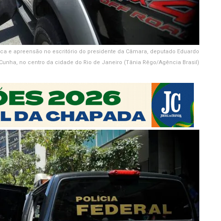
ca e apreensão no escritório do presidente da Câmara, deputado Eduardo
Cunha, no centro da cidade do Rio de Janeiro (Tânia Rêgo/Agência Brasil)