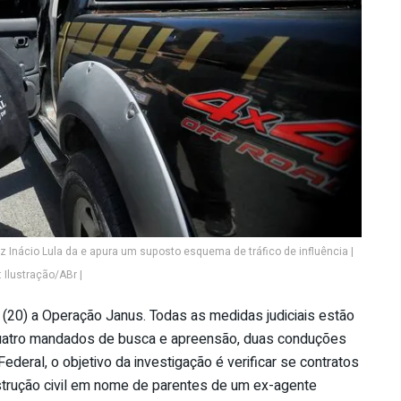
 Inácio Lula da e apura um suposto esquema de tráfico de influência |
 Ilustração/ABr |
a (20) a Operação Janus. Todas as medidas judiciais estão
quatro mandados de busca e apreensão, duas conduções
Federal, o objetivo da investigação é verificar se contratos
rução civil em nome de parentes de um ex-agente