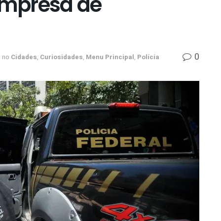
mpresa de
0
no
Cidades
,
Curiosidades
,
Menu Principal
,
Polícia