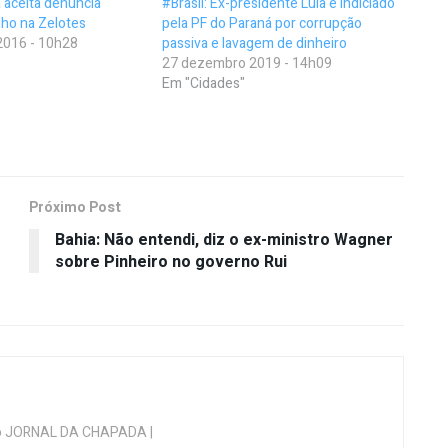
a aceita denúncia
#Brasil: Ex-presidente Lula é indiciado
ilho na Zelotes
pela PF do Paraná por corrupção
2016 - 10h28
passiva e lavagem de dinheiro
27 dezembro 2019 - 14h09
Em "Cidades"
Próximo Post
Bahia: Não entendi, diz o ex-ministro Wagner
sobre Pinheiro no governo Rui
 do JORNAL DA CHAPADA |