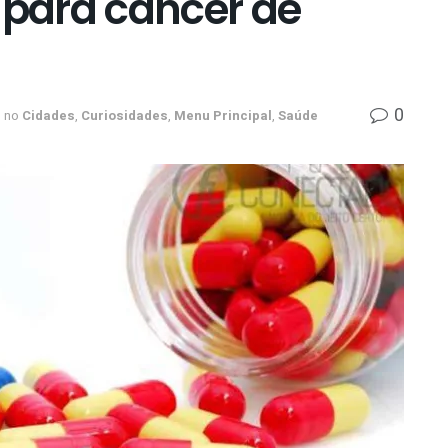
para câncer de
0
no
Cidades
,
Curiosidades
,
Menu Principal
,
Saúde