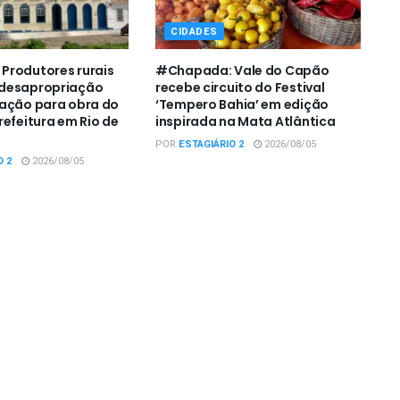
CIDADES
Produtores rurais
#Chapada: Vale do Capão
desapropriação
recebe circuito do Festival
zação para obra do
‘Tempero Bahia’ em edição
refeitura em Rio de
inspirada na Mata Atlântica
POR
ESTAGIÁRIO 2
2026/08/05
O 2
2026/08/05