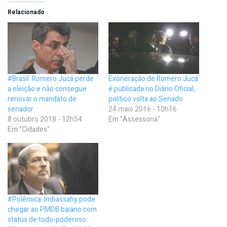
Relacionado
#Brasil: Romero Jucá perde
Exoneração de Romero Jucá
a eleição e não consegue
é publicada no Diário Oficial;
renovar o mandato de
político volta ao Senado
senador
24 maio 2016 - 10h16
8 outubro 2018 - 12h54
Em "Assessoria"
Em "Cidades"
#Polêmica: Imbassahy pode
chegar ao PMDB baiano com
status de todo-poderoso