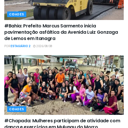
CIDADES
#Bahia: Prefeito Marcus Sarmento inicia
pavimentação asfáltica da Avenida Luiz Gonzaga
de Lemos em Itanagra
POR
ESTAGIÁRIO 2
2026/08/08
CIDADES
#Chapada: Mulheres participam de atividade com
dança e exercícios em Mulungu do Morro