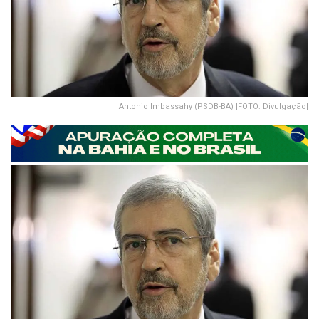
Antonio Imbassahy (PSDB-BA) |FOTO: Divulgação|