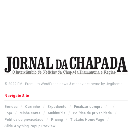
© 2022
FM
- Premium WordPress news & magazine theme by
Jegtheme
.
Navigate Site
Boneca
Carrinho
Expediente
Finalizar compra
Loja
Minha conta
Multimídia
Política de privacidade
Política de privacidade
Pricing
TieLabs HomePage
Slide Anything Popup Preview