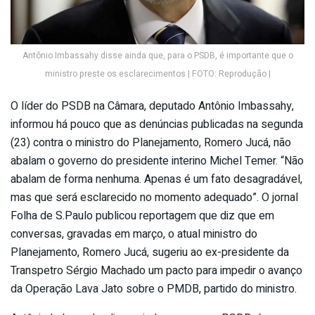
Antônio Imbassahy disse ainda que, para o PSDB, é importante que o
ministro preste os esclarecimentos | FOTO: Reprodução |
O líder do PSDB na Câmara, deputado Antônio Imbassahy,
informou há pouco que as denúncias publicadas na segunda
(23) contra o ministro do Planejamento, Romero Jucá, não
abalam o governo do presidente interino Michel Temer. “Não
abalam de forma nenhuma. Apenas é um fato desagradável,
mas que será esclarecido no momento adequado”. O jornal
Folha de S.Paulo publicou reportagem que diz que em
conversas, gravadas em março, o atual ministro do
Planejamento, Romero Jucá, sugeriu ao ex-presidente da
Transpetro Sérgio Machado um pacto para impedir o avanço
da Operação Lava Jato sobre o PMDB, partido do ministro.