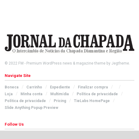
© 2022
FM
- Premium WordPress news & magazine theme by
Jegtheme
.
Navigate Site
Boneca
Carrinho
Expediente
Finalizar compra
Loja
Minha conta
Multimídia
Política de privacidade
Política de privacidade
Pricing
TieLabs HomePage
Slide Anything Popup Preview
Follow Us