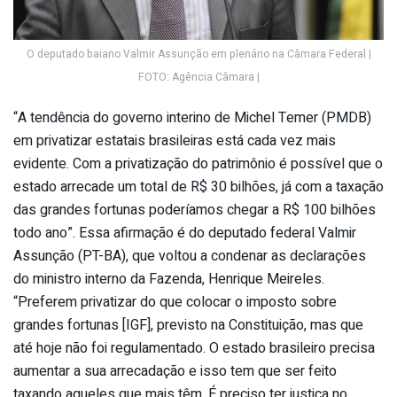
O deputado baiano Valmir Assunção em plenário na Câmara Federal |
FOTO: Agência Câmara |
“A tendência do governo interino de Michel Temer (PMDB)
em privatizar estatais brasileiras está cada vez mais
evidente. Com a privatização do patrimônio é possível que o
estado arrecade um total de R$ 30 bilhões, já com a taxação
das grandes fortunas poderíamos chegar a R$ 100 bilhões
todo ano”. Essa afirmação é do deputado federal Valmir
Assunção (PT-BA), que voltou a condenar as declarações
do ministro interno da Fazenda, Henrique Meireles.
“Preferem privatizar do que colocar o imposto sobre
grandes fortunas [IGF], previsto na Constituição, mas que
até hoje não foi regulamentado. O estado brasileiro precisa
aumentar a sua arrecadação e isso tem que ser feito
taxando aqueles que mais têm. É preciso ter justiça no