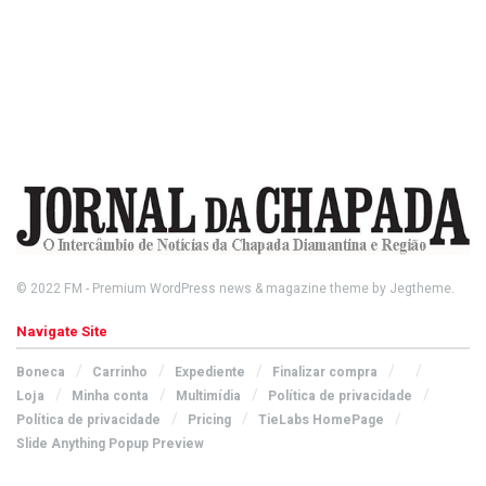
© 2022
FM
- Premium WordPress news & magazine theme by
Jegtheme
.
Navigate Site
Boneca
Carrinho
Expediente
Finalizar compra
Loja
Minha conta
Multimídia
Política de privacidade
Política de privacidade
Pricing
TieLabs HomePage
Slide Anything Popup Preview