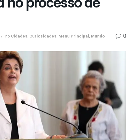
a no processo de
0
37
no
Cidades
,
Curiosidades
,
Menu Principal
,
Mundo