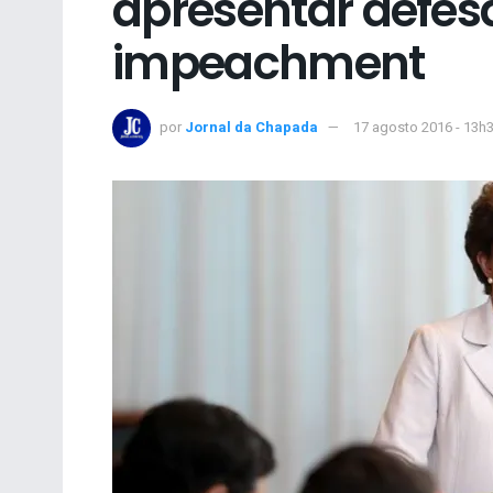
apresentar defes
impeachment
por
Jornal da Chapada
17 agosto 2016 - 13h