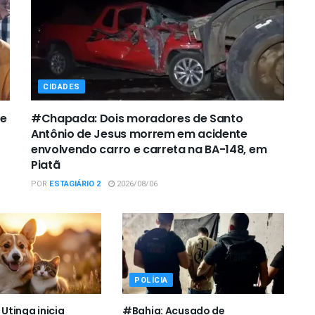
CIDADES
de
#Chapada: Dois moradores de Santo
Antônio de Jesus morrem em acidente
envolvendo carro e carreta na BA-148, em
Piatã
POR
ESTAGIÁRIO 2
2026/08/06
POLÍCIA
tinga inicia
#Bahia: Acusado de