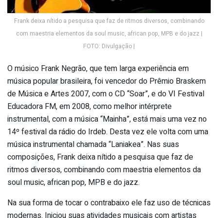
Frank deixa nítido a pesquisa que faz de ritmos diversos, combinando
com maestria elementos da soul music, african pop, MPB e do jazz |
FOTO: Divulgação |
O músico Frank Negrão, que tem larga experiência em
música popular brasileira, foi vencedor do Prêmio Braskem
de Música e Artes 2007, com o CD “Soar”, e do VI Festival
Educadora FM, em 2008, como melhor intérprete
instrumental, com a música “Mainha”, está mais uma vez no
14º festival da rádio do Irdeb. Desta vez ele volta com uma
música instrumental chamada “Laniakea”. Nas suas
composições, Frank deixa nítido a pesquisa que faz de
ritmos diversos, combinando com maestria elementos da
soul music, african pop, MPB e do jazz.
Na sua forma de tocar o contrabaixo ele faz uso de técnicas
modernas. Iniciou suas atividades musicais com artistas