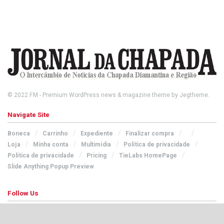
© 2022
FM
- Premium WordPress news & magazine theme by
Jegtheme
.
Navigate Site
Boneca
Carrinho
Expediente
Finalizar compra
Loja
Minha conta
Multimídia
Política de privacidade
Política de privacidade
Pricing
TieLabs HomePage
Slide Anything Popup Preview
Follow Us