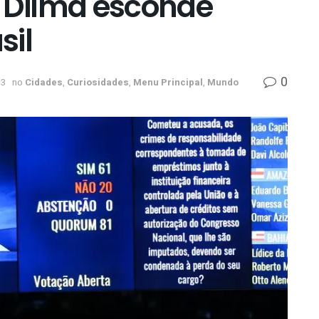
Dilma esconde
sil
0
13
no
Cidades
,
Curiosidades
,
Menu Principal
,
Mundo