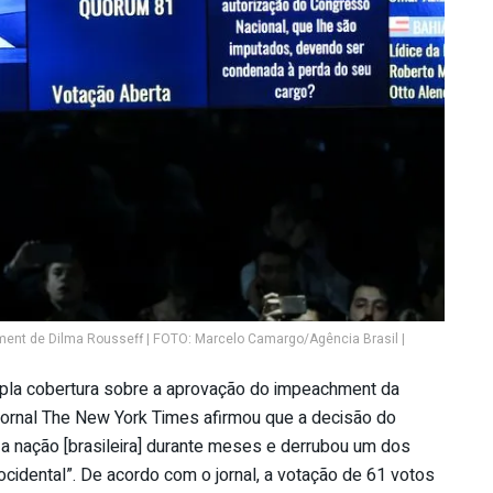
ment de Dilma Rousseff | FOTO: Marcelo Camargo/Agência Brasil |
ampla cobertura sobre a aprovação do impeachment da
jornal The New York Times afirmou que a decisão do
a nação [brasileira] durante meses e derrubou um dos
cidental”. De acordo com o jornal, a votação de 61 votos