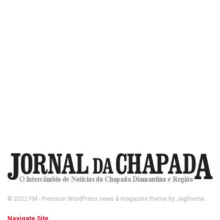
© 2022
FM
- Premium WordPress news & magazine theme by
Jegtheme
.
Navigate Site