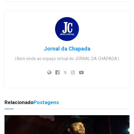
Jornal da Chapada
| Bem vindo ao espaço virtual do JORNAL DA CHAPADA |
Relacionado
Postagens