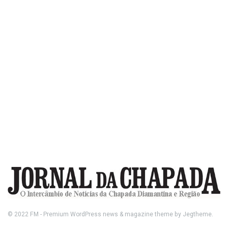
© 2022
FM
- Premium WordPress news & magazine theme by
Jegtheme
.