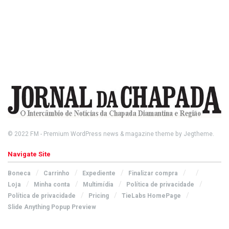
© 2022
FM
- Premium WordPress news & magazine theme by
Jegtheme
.
Navigate Site
Boneca
Carrinho
Expediente
Finalizar compra
Loja
Minha conta
Multimídia
Política de privacidade
Política de privacidade
Pricing
TieLabs HomePage
Slide Anything Popup Preview