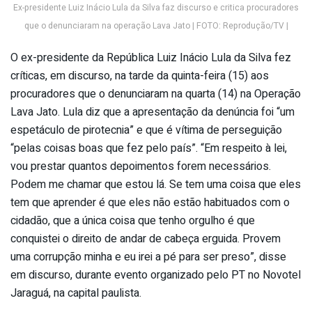
Ex-presidente Luiz Inácio Lula da Silva faz discurso e critica procuradores
que o denunciaram na operação Lava Jato | FOTO: Reprodução/TV |
O ex-presidente da República Luiz Inácio Lula da Silva fez
críticas, em discurso, na tarde da quinta-feira (15) aos
procuradores que o denunciaram na quarta (14) na Operação
Lava Jato. Lula diz que a apresentação da denúncia foi “um
espetáculo de pirotecnia” e que é vítima de perseguição
“pelas coisas boas que fez pelo país”. “Em respeito à lei,
vou prestar quantos depoimentos forem necessários.
Podem me chamar que estou lá. Se tem uma coisa que eles
tem que aprender é que eles não estão habituados com o
cidadão, que a única coisa que tenho orgulho é que
conquistei o direito de andar de cabeça erguida. Provem
uma corrupção minha e eu irei a pé para ser preso”, disse
em discurso, durante evento organizado pelo PT no Novotel
Jaraguá, na capital paulista.