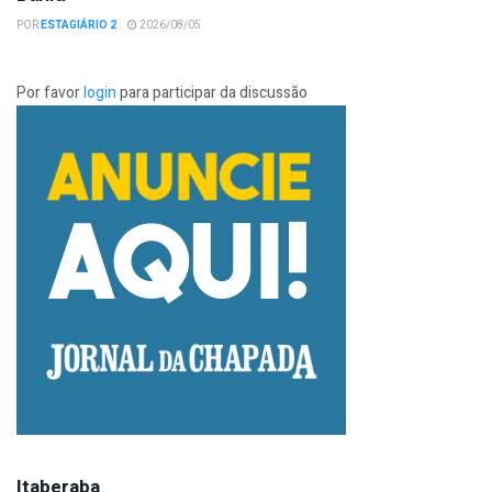
POR
ESTAGIÁRIO 2
2026/08/05
Por favor
login
para participar da discussão
Itaberaba