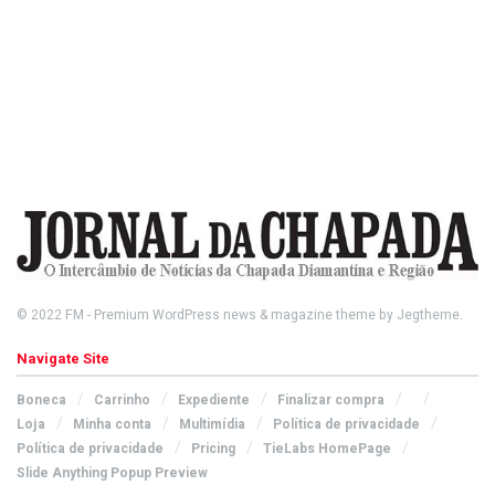
© 2022
FM
- Premium WordPress news & magazine theme by
Jegtheme
.
Navigate Site
Boneca
Carrinho
Expediente
Finalizar compra
Loja
Minha conta
Multimídia
Política de privacidade
Política de privacidade
Pricing
TieLabs HomePage
Slide Anything Popup Preview