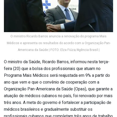
O ministro Ricardo Barros anuncia a renovação do programa Mais
Médicos e apresenta os resultados do acordo com a Organização Pan-
Americana da Saúde | FOTO: Elza Fiúza/Agência Brasil |
O ministro da Saúde, Ricardo Barros, informou nesta terça-
feira (20) que a bolsa dos profissionais que atuam no
Programa Mais Médicos será reajustada em 9% a partir do
ano que vem e que o convênio de cooperação com a
Organização Pan-Americana da Saúde (Opas), que garante a
atuação de médicos cubanos no país, foi renovado por mais
três anos. A meta do governo é fortalecer a participação de
médicos brasileiros e gradualmente substituir os
profissionais cubanos que completam três anos de trabalho