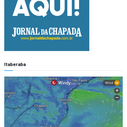
Itaberaba