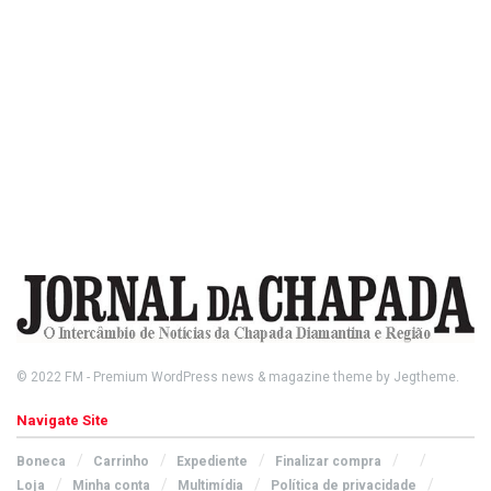
© 2022
FM
- Premium WordPress news & magazine theme by
Jegtheme
.
Navigate Site
Boneca
Carrinho
Expediente
Finalizar compra
Loja
Minha conta
Multimídia
Política de privacidade