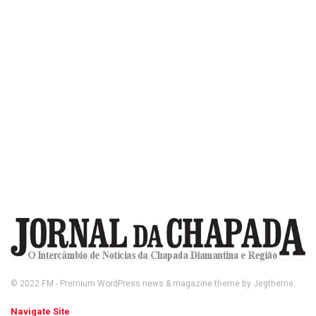
© 2022
FM
- Premium WordPress news & magazine theme by
Jegtheme
.
Navigate Site