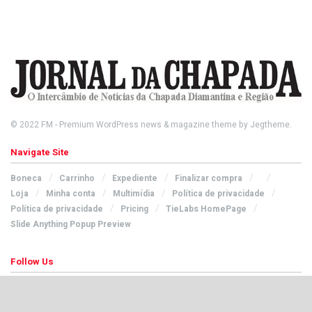
© 2022
FM
- Premium WordPress news & magazine theme by
Jegtheme
.
Navigate Site
Boneca
Carrinho
Expediente
Finalizar compra
Loja
Minha conta
Multimídia
Política de privacidade
Política de privacidade
Pricing
TieLabs HomePage
Slide Anything Popup Preview
Follow Us