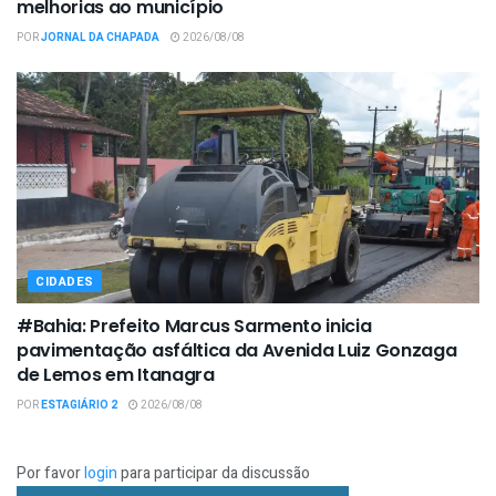
melhorias ao município
POR
JORNAL DA CHAPADA
2026/08/08
CIDADES
#Bahia: Prefeito Marcus Sarmento inicia
pavimentação asfáltica da Avenida Luiz Gonzaga
de Lemos em Itanagra
POR
ESTAGIÁRIO 2
2026/08/08
Por favor
login
para participar da discussão