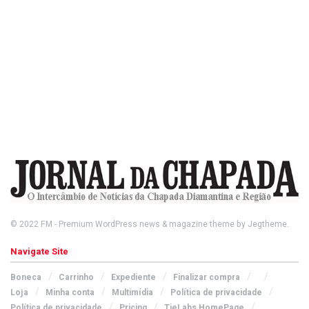
© 2022
FM
- Premium WordPress news & magazine theme by
Jegtheme
.
Navigate Site
Boneca
Carrinho
Expediente
Finalizar compra
Loja
Minha conta
Multimídia
Política de privacidade
Política de privacidade
Pricing
TieLabs HomePage