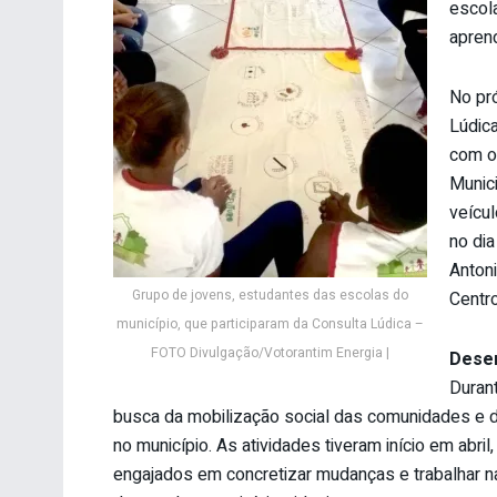
escola
aprend
No pr
Lúdica
com o
Munici
veícul
no dia
Antoni
Grupo de jovens, estudantes das escolas do
Centr
município, que participaram da Consulta Lúdica –
FOTO Divulgação/Votorantim Energia |
Dese
Duran
busca da mobilização social das comunidades e do
no município. As atividades tiveram início em abr
engajados em concretizar mudanças e trabalhar n