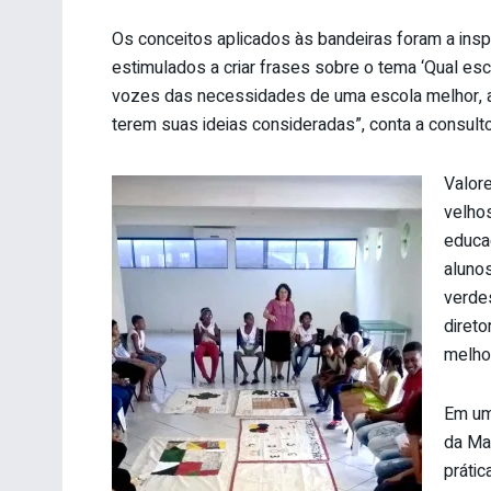
Os conceitos aplicados às bandeiras foram a inspi
estimulados a criar frases sobre o tema ‘Qual e
vozes das necessidades de uma escola melhor, af
terem suas ideias consideradas”, conta a consulto
Valor
velho
educa
alunos
verde
diret
melhor
Em um
da Mat
práti