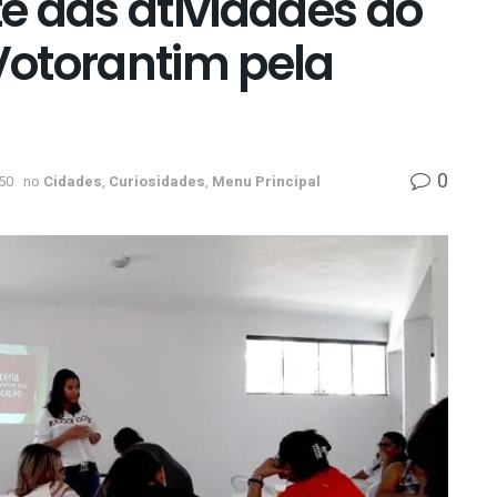
e das atividades do
 Votorantim pela
0
50
no
Cidades
,
Curiosidades
,
Menu Principal