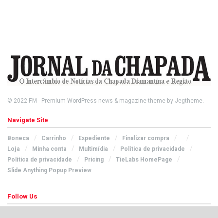
© 2022
FM
- Premium WordPress news & magazine theme by
Jegtheme
.
Navigate Site
Boneca
Carrinho
Expediente
Finalizar compra
Loja
Minha conta
Multimídia
Política de privacidade
Política de privacidade
Pricing
TieLabs HomePage
Slide Anything Popup Preview
Follow Us