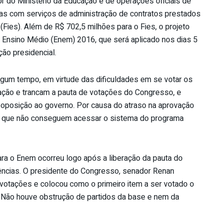
or do Ministério da Educação e de operações oficiais de
sas com serviços de administração de contratos prestados
Fies). Além de R$ 702,5 milhões para o Fies, o projeto
o Ensino Médio (Enem) 2016, que será aplicado nos dias 5
ão presidencial.
lgum tempo, em virtude das dificuldades em se votar os
iação e trancam a pauta de votações do Congresso, e
oposição ao governo. Por causa do atraso na aprovação
do que não conseguem acessar o sistema do programa
ara o Enem ocorreu logo após a liberação da pauta do
ências. O presidente do Congresso, senador Renan
 votações e colocou como o primeiro item a ser votado o
s. Não houve obstrução de partidos da base e nem da