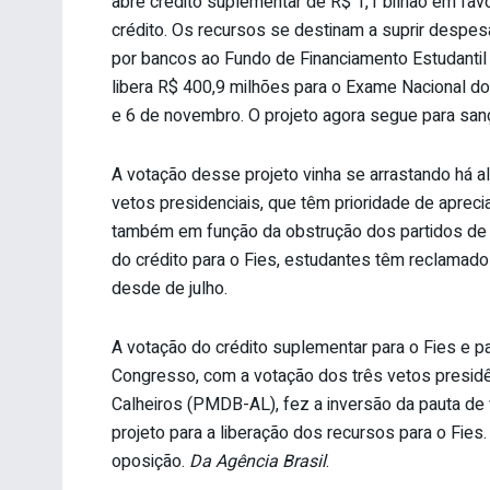
abre crédito suplementar de R$ 1,1 bilhão em fav
crédito. Os recursos se destinam a suprir despe
por bancos ao Fundo de Financiamento Estudantil (
libera R$ 400,9 milhões para o Exame Nacional d
e 6 de novembro. O projeto agora segue para sanç
A votação desse projeto vinha se arrastando há a
vetos presidenciais, que têm prioridade de aprec
também em função da obstrução dos partidos de 
do crédito para o Fies, estudantes têm reclama
desde de julho.
A votação do crédito suplementar para o Fies e p
Congresso, com a votação dos três vetos presid
Calheiros (PMDB-AL), fez a inversão da pauta de
projeto para a liberação dos recursos para o Fie
oposição.
Da Agência Brasil
.