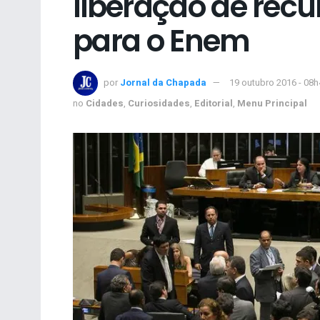
liberação de recur
para o Enem
por
Jornal da Chapada
19 outubro 2016 - 08h
no
Cidades
,
Curiosidades
,
Editorial
,
Menu Principal