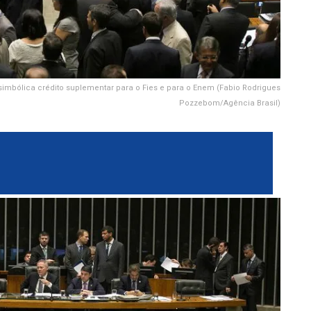
simbólica crédito suplementar para o Fies e para o Enem (Fabio Rodrigues
Pozzebom/Agência Brasil)