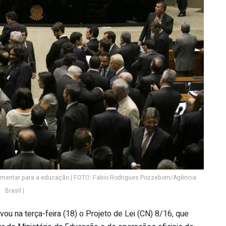
lementar para a educação | FOTO: Fabio Rodrigues Pozzebom/Agência
Brasil |
u na terça-feira (18) o Projeto de Lei (CN) 8/16, que