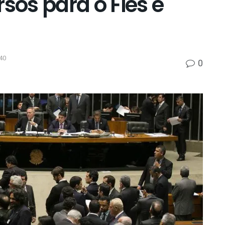
sos para o Fies e
40
0