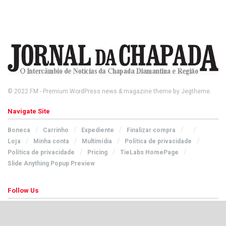
© 2022
FM
- Premium WordPress news & magazine theme by
Jegtheme
.
Navigate Site
Boneca
Carrinho
Expediente
Finalizar compra
Loja
Minha conta
Multimídia
Política de privacidade
Política de privacidade
Pricing
TieLabs HomePage
Slide Anything Popup Preview
Follow Us