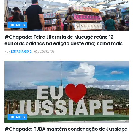
CIDADES
#Chapada: Feira Literária de Mucugê reúne 12
editoras baianas na edição deste ano; saiba mais
POR
ESTAGIÁRIO 2
2026/08/08
CIDADES
#Chapada: TJBA mantém condenação de Jussiape