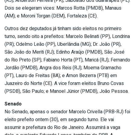
(RJ); Anderson Ferreira (PR), Jaboatão dos Guararapes (PE).
Dois se elegeram vices: Marcos Rotta (PMDB), Manaus
(AM); e Moroni Torgan (DEM), Fortaleza (CE).
Outros dez deputados já tinham sido eleitos no primeiro
turno, sendo oito a prefeitos: Marcelo Belinati (PP), Londrina
(PR); Odelmo Leão (PP), Uberlândia (MG); Dr. João (PR),
São João do Meriti (RJ); Edinho Araújo (PMDB), São José
do Rio Preto (SP); Fabiano Horta (PT), Maricá (RJ); Fernando
Jordão (PMDB), Angra dos Reis (RJ); Moema Gramacho
(PT), Lauro de Freitas (BA); e Arnon Bezerra (PTB) em
Juazeiro do Norte (CE). A vice foram eleitos Bruno Covas
(PSDB), São Paulo; e Manoel Júnior (PMDB), João Pessoa.
Senado
No Senado, apenas o senador Marcelo Crivella (PRB-RJ) foi
eleito prefeito ontem (30), em segundo turno. Ele vai
assumir a prefeitura do Rio de Janeiro. Assumirá a vaga