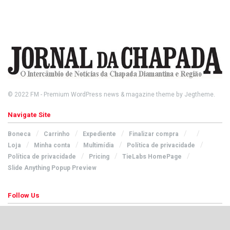
© 2022
FM
- Premium WordPress news & magazine theme by
Jegtheme
.
Navigate Site
Boneca
Carrinho
Expediente
Finalizar compra
Loja
Minha conta
Multimídia
Política de privacidade
Política de privacidade
Pricing
TieLabs HomePage
Slide Anything Popup Preview
Follow Us