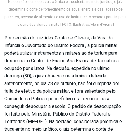
Na decisão, considerada polêmica e truculenta no meio jurídico, o juiz
determina o corte de fornecimento de água, energia e gás, acesso de
parentes, acesso de alimentos e uso de instrumento sonoros para impedir
o sono dos alunos a noite | FOTO: Ilustrativa/Além d’Arena |
Por decisão do juiz Alex Costa de Oliveira, da Vara da
Infância e Juventude do Distrito Federal, a polícia militar
poderá utilizar instrumentos similares ao de tortura para
desocupar o Centro de Ensino Asa Branca de Taguatinga,
ocupado por alunos. Na decisão, expedida no último
domingo (30), o juiz observa que a liminar deferida
anteriormente, no dia 28 de outubro, não foi cumprida por
falta de efetivo da polícia militar, e fora salientado pelo
Comando da Polícia que o efetivo era pequeno para
conseguir desocupar a escola. O pedido de desocupação
foi feito pelo Ministério Público do Distrito Federal e
Territórios (MP-DFT). Na decisão, considerada polêmica e
truculenta no meio jurídico, o juiz determina o corte de