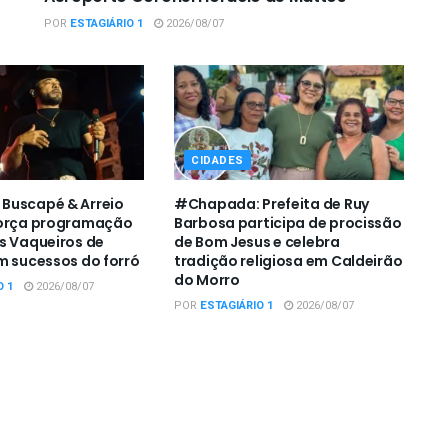
POR
ESTAGIÁRIO 1
2026/08/07
CIDADES
Buscapé & Arreio
#Chapada: Prefeita de Ruy
força programação
Barbosa participa de procissão
s Vaqueiros de
de Bom Jesus e celebra
m sucessos do forró
tradição religiosa em Caldeirão
do Morro
O 1
2026/08/07
POR
ESTAGIÁRIO 1
2026/08/07