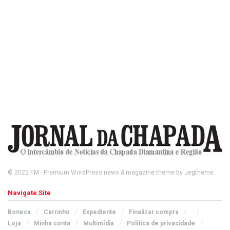
© 2022
FM
- Premium WordPress news & magazine theme by
Jegtheme
.
Navigate Site
Boneca
Carrinho
Expediente
Finalizar compra
Loja
Minha conta
Multimídia
Política de privacidade