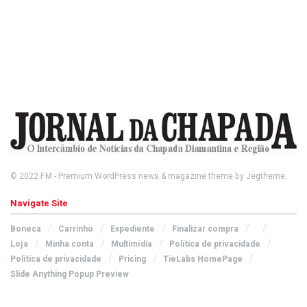
© 2022
FM
- Premium WordPress news & magazine theme by
Jegtheme
.
Navigate Site
Boneca
Carrinho
Expediente
Finalizar compra
Loja
Minha conta
Multimídia
Política de privacidade
Política de privacidade
Pricing
TieLabs HomePage
Slide Anything Popup Preview