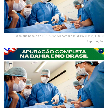
O salário base é de R$ 1.727,54 (20 horas) e R$ 3.455,08 (40h) | FOTO:
Reprodução |