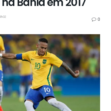
a na Bahia em 2017
9h02
0