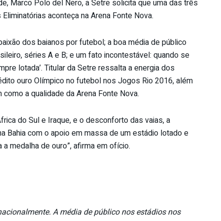
e, Marco Polo del Nero, a Setre solicita que uma das três
s Eliminatórias aconteça na Arena Fonte Nova.
paixão dos baianos por futebol; a boa média de público
ileiro, séries A e B; e um fato incontestável: quando se
empre lotada’. Titular da Setre ressalta a energia dos
nédito ouro Olímpico no futebol nos Jogos Rio 2016, além
em como a qualidade da Arena Fonte Nova.
rica do Sul e Iraque, e o desconforto das vaias, a
na Bahia com o apoio em massa de um estádio lotado e
a a medalha de ouro”, afirma em ofício.
nacionalmente. A média de público nos estádios nos