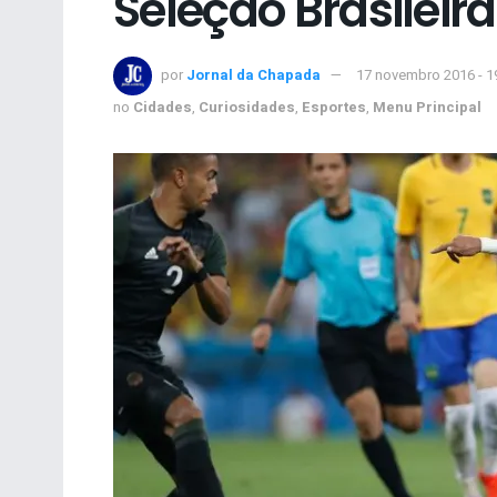
Seleção Brasileir
por
Jornal da Chapada
17 novembro 2016 - 1
no
Cidades
,
Curiosidades
,
Esportes
,
Menu Principal