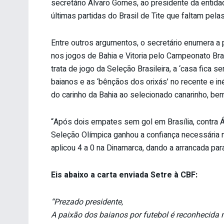
secretário Álvaro Gomes, ao presidente da entidad
últimas partidas do Brasil de Tite que faltam pela
Entre outros argumentos, o secretário enumera a 
nos jogos de Bahia e Vitoria pelo Campeonato Bras
trata de jogo da Seleção Brasileira, a ‘casa fica s
baianos e as ‘bênçãos dos orixás’ no recente e i
do carinho da Bahia ao selecionado canarinho, b
“Após dois empates sem gol em Brasília, contra Áf
Seleção Olímpica ganhou a confiança necessária 
aplicou 4 a 0 na Dinamarca, dando a arrancada par
Eis abaixo a carta enviada Setre à CBF:
“Prezado presidente,
A paixão dos baianos por futebol é reconhecida 