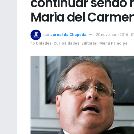
continuar sendo m
Maria del Carmen
por
Jornal da Chapada
20 novembro 2016 - 0
no
Cidades
,
Curiosidades
,
Editorial
,
Menu Principal