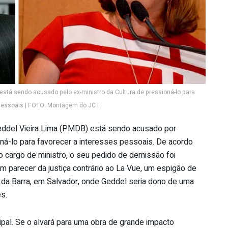
a está sendo acusado pelo ex-ministro da Cultura de pressioná-lo para
pessoais | FOTO: Montagem do JC |
 Geddel Vieira Lima (PMDB) está sendo acusado por
oná-lo para favorecer a interesses pessoais. De acordo
 o cargo de ministro, o seu pedido de demissão foi
 parecer da justiça contrário ao La Vue, um espigão de
 da Barra, em Salvador, onde Geddel seria dono de uma
s.
pal. Se o alvará para uma obra de grande impacto