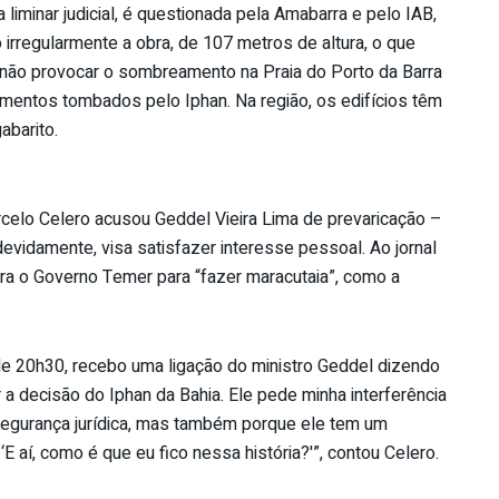
iminar judicial, é questionada pela Amabarra e pelo IAB,
 irregularmente a obra, de 107 metros de altura, o que
ra não provocar o sombreamento na Praia do Porto da Barra
umentos tombados pelo Iphan. Na região, os edifícios têm
abarito.
arcelo Celero acusou Geddel Vieira Lima de prevaricação –
devidamente, visa satisfazer interesse pessoal. Ao jornal
ara o Governo Temer para “fazer maracutaia”, como a
 de 20h30, recebo uma ligação do ministro Geddel dizendo
 decisão do Iphan da Bahia. Ele pede minha interferência
segurança jurídica, mas também porque ele tem um
 aí, como é que eu fico nessa história?'”, contou Celero.