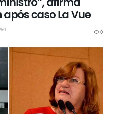
inistro”, afirma
 após caso La Vue
7h43
0