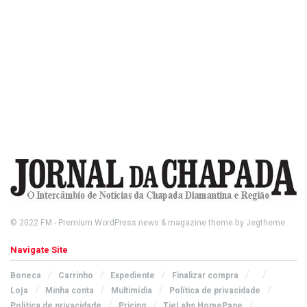
© 2022
FM
- Premium WordPress news & magazine theme by
Jegtheme
.
Navigate Site
Boneca
Carrinho
Expediente
Finalizar compra
Loja
Minha conta
Multimídia
Política de privacidade
Política de privacidade
Pricing
TieLabs HomePage