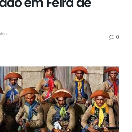
zado em Feira de
4h37
0