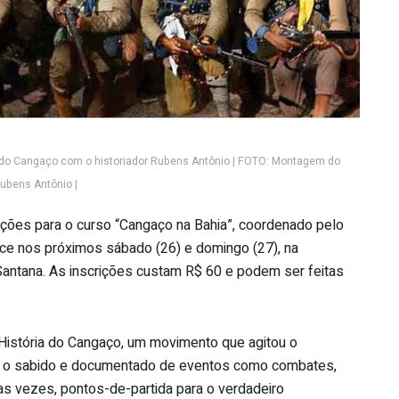
a do Cangaço com o historiador Rubens Antônio | FOTO: Montagem do
ubens Antônio |
rições para o curso “Cangaço na Bahia”, coordenado pelo
ece nos próximos sábado (26) e domingo (27), na
Santana. As inscrições custam R$ 60 e podem ser feitas
História do Cangaço, um movimento que agitou o
ado o sabido e documentado de eventos como combates,
as vezes, pontos-de-partida para o verdadeiro