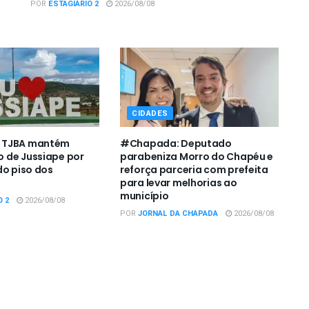
POR
ESTAGIÁRIO 2
2026/08/08
CIDADES
 TJBA mantém
#Chapada: Deputado
 de Jussiape por
parabeniza Morro do Chapéu e
do piso dos
reforça parceria com prefeita
s
para levar melhorias ao
município
O 2
2026/08/08
POR
JORNAL DA CHAPADA
2026/08/08