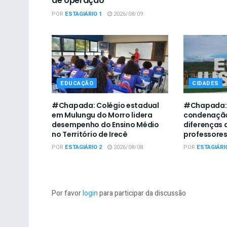
de operação
POR
ESTAGIÁRIO 1
2026/08/09
EDUCAÇÃO
CIDADES
#Chapada: Colégio estadual
#Chapada:
em Mulungu do Morro lidera
condenação
desempenho do Ensino Médio
diferenças 
no Território de Irecê
professore
POR
ESTAGIÁRIO 2
2026/08/08
POR
ESTAGIÁRI
Por favor
login
para participar da discussão