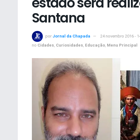
estado será reali
Santana
por
Jornal da Chapada
24 novembro 2016 - 1
no
Cidades
,
Curiosidades
,
Educação
,
Menu Principal