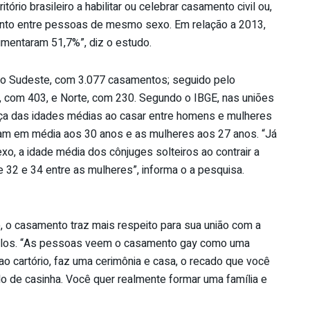
tório brasileiro a habilitar ou celebrar casamento civil ou,
ento entre pessoas de mesmo sexo. Em relação a 2013,
mentaram 51,7%”, diz o estudo.
no Sudeste, com 3.077 casamentos; seguido pelo
, com 403, e Norte, com 230. Segundo o IBGE, nas uniões
ença das idades médias ao casar entre homens e mulheres
am em média aos 30 anos e as mulheres aos 27 anos. “Já
 a idade média dos cônjuges solteiros ao contrair a
 32 e 34 entre as mulheres”, informa o a pesquisa.
o, o casamento traz mais respeito para sua união com a
celos. “As pessoas veem o casamento gay como uma
ao cartório, faz uma cerimônia e casa, o recado que você
o de casinha. Você quer realmente formar uma família e