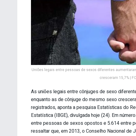
Uniões legais entre pessoas de sexos diferentes aumentar
cresceram 15,7% | FO
As uniões legais entre cônjuges de sexo difere
enquanto as de cônjuge do mesmo sexo crescera
registrados, aponta a pesquisa Estatísticas do Regi
Estatística (IBGE), divulgada hoje (24). Em núme
entre pessoas de sexos opostos e 5.614 entre 
ressaltar que, em 2013, o Conselho Nacional de J