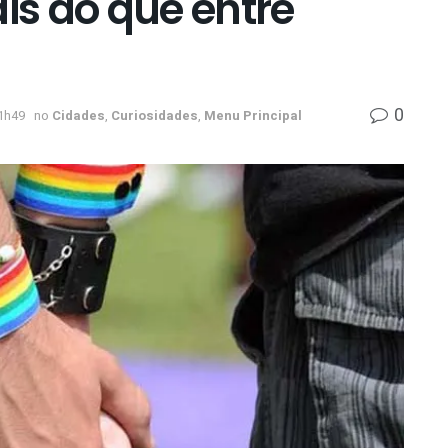
s do que entre
0
1h49
no
Cidades
,
Curiosidades
,
Menu Principal