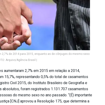
am 2,7% de 2014 para 2015, enquanto as de cônjuges do mesmo sexo
TO: Arquivo/Agência Brasil |
ntes aumentaram 2,7% em 2015 em relação a 2014,
m 15,7%, representando 0,5% do total de casamentos
stro Civil 2015, do Instituto Brasileiro de Geografia e
ros absolutos, foram registrados 1.131.707 casamentos
pessoas do mesmo sexo no ano passado. “(É) importante
ustiça [CNJ] aprovou a Resolução 175, que determina a