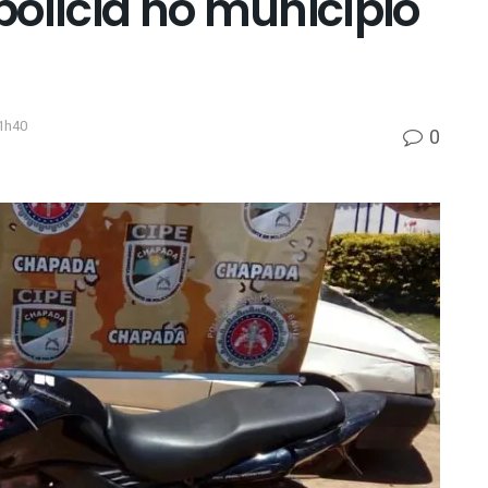
olícia no município
1h40
0