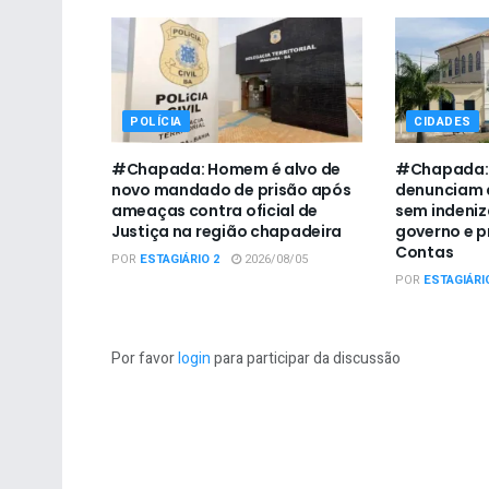
POLÍCIA
CIDADES
#Chapada: Homem é alvo de
#Chapada: 
novo mandado de prisão após
denunciam 
ameaças contra oficial de
sem indeni
Justiça na região chapadeira
governo e p
Contas
POR
ESTAGIÁRIO 2
2026/08/05
POR
ESTAGIÁRI
Por favor
login
para participar da discussão