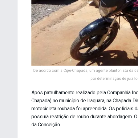
De acordo com a Cipe-Chapada, um agente plantonista da dele
por determinação de juiz l
Após patrulhamento realizado pela Companhia In
Chapada) no município de Iraquara, na Chapada Diam
motocicleta roubada foi apreendida. Os policiais 
possuía restrição de roubo durante abordagem. O
da Conceição.