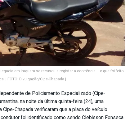
gacia em Iraquara se recusou a registar a ocorrência – o que foi feito
ocal | FOTO: Divulgação/Cipe-Chapada |
dependente de Policiamento Especializado (Cipe-
antina, na noite da última quinta-feira (24), uma
da Cipe-Chapada verificaram que a placa do veículo
 condutor foi identificado como sendo Clebisson Fonseca