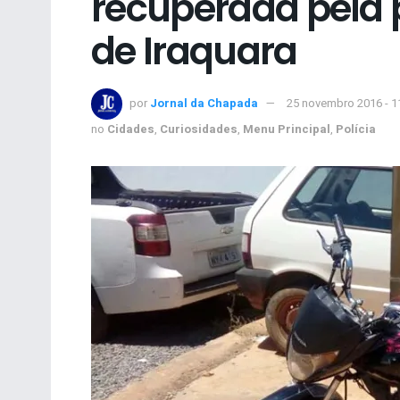
recuperada pela p
de Iraquara
por
Jornal da Chapada
25 novembro 2016 - 1
no
Cidades
,
Curiosidades
,
Menu Principal
,
Polícia