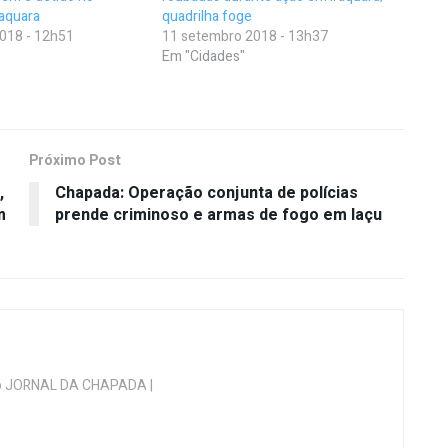
raquara
quadrilha foge
018 - 12h51
11 setembro 2018 - 13h37
Em "Cidades"
Próximo Post
,
Chapada: Operação conjunta de polícias
m
prende criminoso e armas de fogo em Iaçu
 do JORNAL DA CHAPADA |