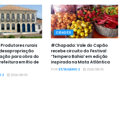
CIDADES
Produtores rurais
#Chapada: Vale do Capão
desapropriação
recebe circuito do Festival
zação para obra do
‘Tempero Bahia’ em edição
refeitura em Rio de
inspirada na Mata Atlântica
POR
ESTAGIÁRIO 2
2026/08/05
O 2
2026/08/05