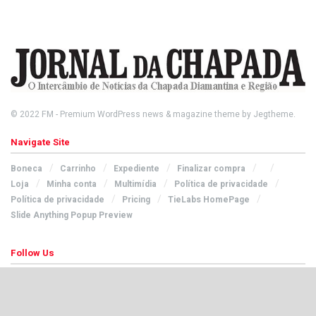
© 2022
FM
- Premium WordPress news & magazine theme by
Jegtheme
.
Navigate Site
Boneca
Carrinho
Expediente
Finalizar compra
Loja
Minha conta
Multimídia
Política de privacidade
Política de privacidade
Pricing
TieLabs HomePage
Slide Anything Popup Preview
Follow Us