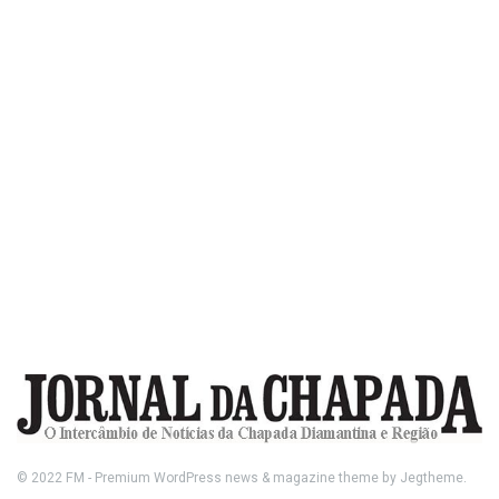
© 2022
FM
- Premium WordPress news & magazine theme by
Jegtheme
.