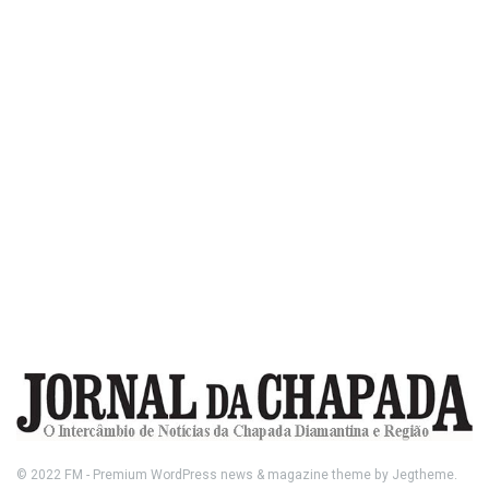
© 2022
FM
- Premium WordPress news & magazine theme by
Jegtheme
.