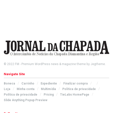
© 2022
FM
- Premium WordPress news & magazine theme by
Jegtheme
.
Navigate Site
Boneca
Carrinho
Expediente
Finalizar compra
Loja
Minha conta
Multimídia
Política de privacidade
Política de privacidade
Pricing
TieLabs HomePage
Slide Anything Popup Preview