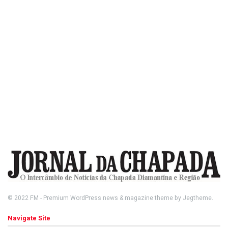
© 2022
FM
- Premium WordPress news & magazine theme by
Jegtheme
.
Navigate Site