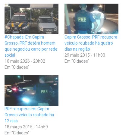
#Chapada: Em Capim
Capim Grosso: PRF recupera
Grosso, PRF detém homem
veículo roubado há quatro
que negociou carro por rede
dias na região
social
29 maio 2015 - 11h00
10 maio 2026 - 20h02
Em "Cidades"
Em "Cidades"
PRF recupera em Capim
Grosso veículo roubado há
12 dias
18 março 2015 - 14h59
Em "Cidades"