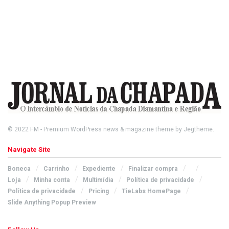
© 2022
FM
- Premium WordPress news & magazine theme by
Jegtheme
.
Navigate Site
Boneca
Carrinho
Expediente
Finalizar compra
Loja
Minha conta
Multimídia
Política de privacidade
Política de privacidade
Pricing
TieLabs HomePage
Slide Anything Popup Preview