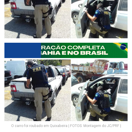
O carro foi roubado em Quixabeira | FOTOS: Montagem do JC/PRF |