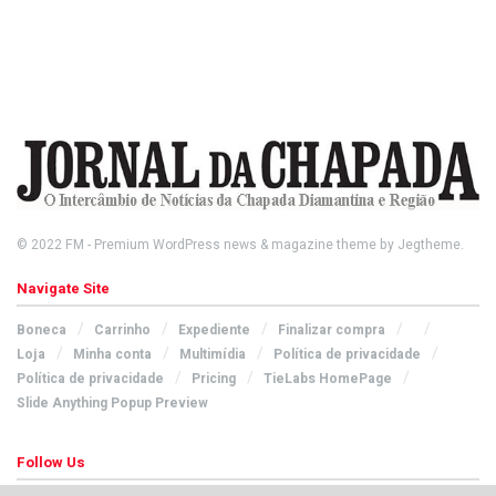
© 2022
FM
- Premium WordPress news & magazine theme by
Jegtheme
.
Navigate Site
Boneca
Carrinho
Expediente
Finalizar compra
Loja
Minha conta
Multimídia
Política de privacidade
Política de privacidade
Pricing
TieLabs HomePage
Slide Anything Popup Preview
Follow Us